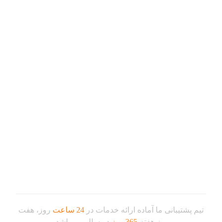
استعلام
خبرنامه
تماس با ما
پشتیبانی
پیشخوان
هاستینگ
تکنولوژی
سوالات متداول
ساعات کاری
تیم پشتیبانی ما آماده ارائه خدمات در
24 ساعت
روز، هفت
روز هفته،
365 روز
در سال می باشد.