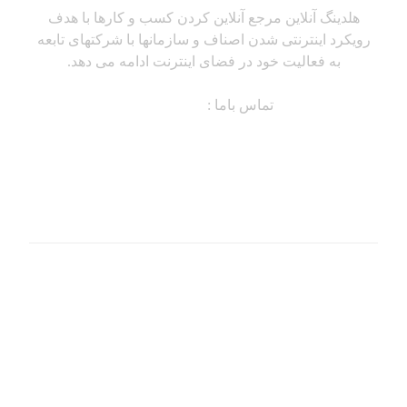
هلدینگ آنلاین مرجع آنلاین کردن کسب و کارها با هدف
رویکرد اینترنتی شدن اصناف و سازمانها با شرکتهای تابعه
به فعالیت خود در فضای اینترنت ادامه می دهد.
تماس باما :
91307334-021
دسترسی سریع
منابع
نکات و ابزارها
آرشیوها
گزارشات
کتابخانه