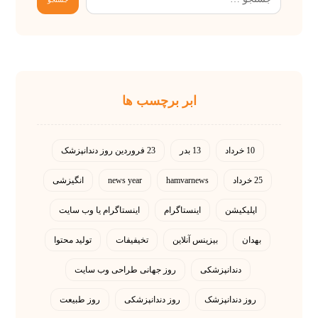
ابر برچسب ها
10 خرداد
13 بدر
23 فروردین روز دندانپزشک
25 خرداد
hamvarnews
news year
انگیزشی
اپلیکیشن
اینستاگرام
اینستاگرام یا وب سایت
بهدان
بیزینس آنلاین
تخیفیفات
تولید محتوا
دندانپزشکی
روز جهانی طراحی وب سایت
روز دندانپزشک
روز دندانپزشکی
روز طبیعت